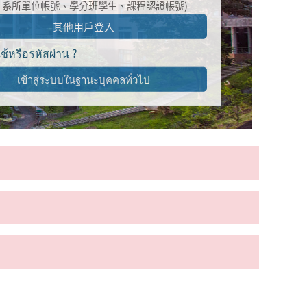
、系所單位帳號、學分班學生、課程認證帳號)
其他用戶登入
้ใช้หรือรหัสผ่าน ?
เข้าสู่ระบบในฐานะบุคคลทั่วไป