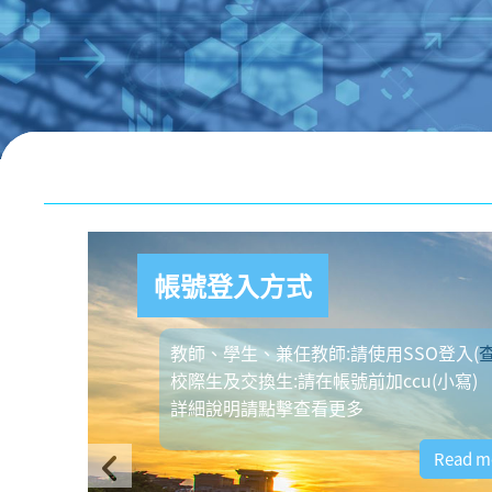
ข้ามไปที่เนื้อหาหลัก
บล็อค
帳號登入方式
教師、學生、兼任教師:請使用SSO登入(
查詢
)
校際生及交換生:請在帳號前加ccu(小寫)
詳細說明請點擊查看更多
Read more
Previous