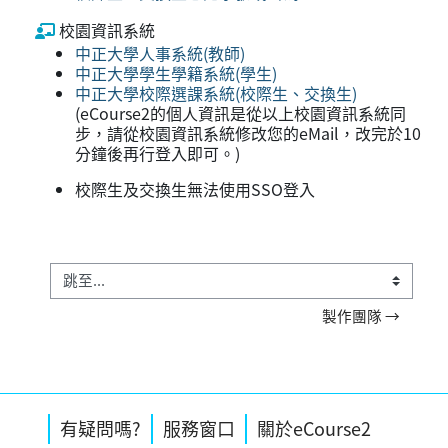
校園資訊系統
中正大學人事系統(教師)
中正大學學生學籍系統(學生)
中正大學校際選課系統(校際生、交換生)
(eCourse2的個人資訊是從以上校園資訊系統同
步，請從校園資訊系統修改您的eMail，改完於10
分鐘後再行登入即可。)
校際生及交換生無法使用SSO登入
跳至...
製作團隊 →
補充內容區塊
區塊
區塊
跳過有疑問嗎?區塊
跳過服務窗口區塊
跳過關於eCourse2區塊
有疑問嗎?
服務窗口
關於eCourse2