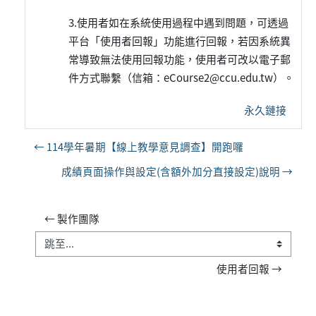
3.使用者如在系統使用過程中遇到問題，可透過
平台「使用者回報」功能進行回報，
若因系
統異
常導致無法使用回報功能，使用者可改以電子郵
件方式聯繫（信箱：eCourse2@ccu.edu.tw）。
永久鏈接
← 114學年暑期【線上教學意見調查】開跑囉
成績頁面操作與設定(含額外加分直接設定)說明 →
← 製作團隊
跳至...
使用者回報 →
補充內容區塊
區塊