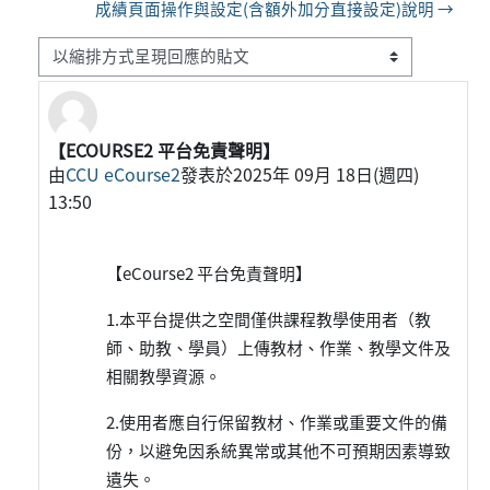
成績頁面操作與設定(含額外加分直接設定)說明 →
顯示模式
【ECOURSE2 平台免責聲明】
Number of replies: 0
由
CCU eCourse2
發表於
2025年 09月 18日(週四)
13:50
【eCourse2 平台免責聲明】
1.本平台提供之空間僅供課程教學使用者（教
師、助教、學員）上傳教材、作業、教學文件及
相關教學資源。
2.使用者應自行保留教材、作業或重要文件的備
份，以避免因系統異常或其他不可預期因素導致
遺失。