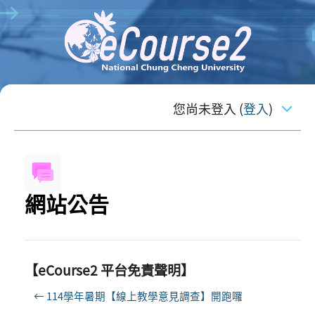
跳至主內容
您尚未登入 (
登入
)
網站公告
【eCourse2 平台免責聲明】
← 114學年暑期【線上教學意見調查】開跑囉