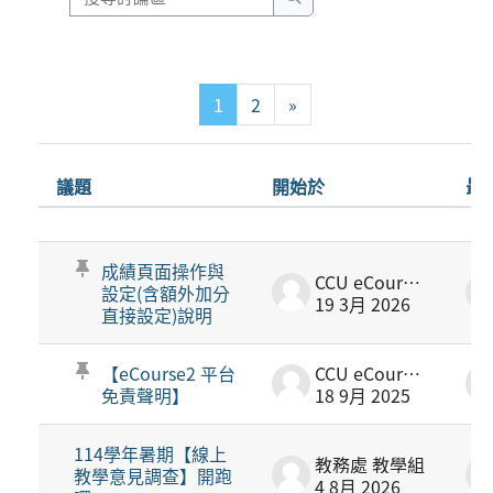
搜尋討論區
第 1 頁
第 2 頁
下一頁
1
2
»
議題
開始於
最
狀態
List of discussions. Showing 100 of 1
成績頁面操作與
CCU eCourse2
設定(含額外加分
19 3月 2026
直接設定)說明
【eCourse2 平台
CCU eCourse2
免責聲明】
18 9月 2025
114學年暑期【線上
教務處 教學組
教學意見調查】開跑
4 8月 2026