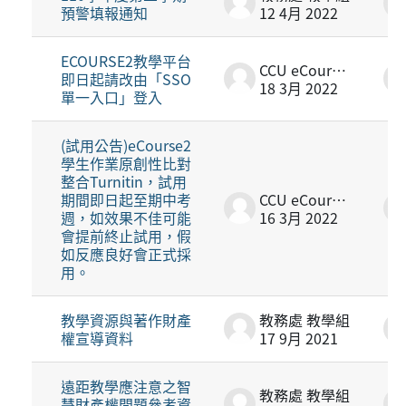
預警填報通知
12 4月 2022
ECOURSE2教學平台
CCU eCourse2
即日起請改由「SSO
18 3月 2022
單一入口」登入
(試用公告)eCourse2
學生作業原創性比對
整合Turnitin，試用
期間即日起至期中考
CCU eCourse2
週，如效果不佳可能
16 3月 2022
會提前終止試用，假
如反應良好會正式採
用。
教學資源與著作財產
教務處 教學組
權宣導資料
17 9月 2021
遠距教學應注意之智
教務處 教學組
慧財產權問題參考資