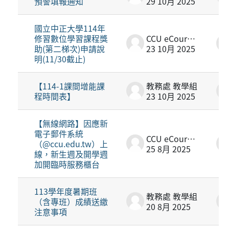
預警填報通知
29 10月 2025
國立中正大學114年
修習數位學習課程獎
CCU eCourse2
助(第二梯次)申請說
23 10月 2025
明(11/30截止)
【114-1課間增能課
教務處 教學組
程時間表】
23 10月 2025
【無線網路】因應新
電子郵件系統
CCU eCourse2
（@ccu.edu.tw）上
25 8月 2025
線，新生週及開學週
加開臨時服務櫃台
113學年度暑期班
教務處 教學組
（含專班）成績送繳
20 8月 2025
注意事項