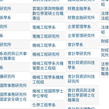
組
研究所
雲端計算與物聯網
財務金融學系
數位學習碩士在職
法律
係學系
財務金融研究所
專班
法組
究所
企業管理學系
電機工程學系
法律
組
系
企業管理研究所
電機工程研究所
財經
研究所
會計學系
機械工程學系
財經
系政府與公共事
會計學研究所
機械工程研究所
究所
在職專班
會計與資訊科技
機械工程學系光機
法學
系
學系
電整合工程組
管法
職專
播研究所
會計與資訊科技
機械工程學系機械
研究所
工程組
國際事務研究所
會計資訊與法律
機械工程國際學士
國際事務研究所
數位學習碩士在
學位學程
國家安全碩士在
職專班
化學工程學系
會計與法律數位