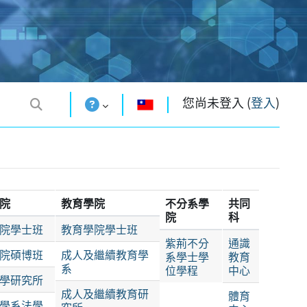
您尚未登入 (
登入
)
補
院
教育學院
不分系學
共同
院
科
院學士班
教育學院學士班
紫荊不分
通識
院碩博班
成人及繼續教育學
系學士學
教育
系
位學程
中心
學研究所
成人及繼續教育研
體育
學系法學