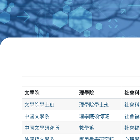
跳至主內容
區塊
文學院
理學院
社會科
文學院學士班
理學院學士班
社會科
中國文學系
理學院碩博班
社會福
中國文學研究所
數學系
社會福
外國語文學系
應用數學研究所
心理學