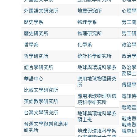
外國語文研究所
地震研究所
心理學
歷史學系
物理學系
勞工關
歷史研究所
物理研究所
勞工研
哲學系
化學系
政治學
哲學研究所
統計科學研究所
政治學
語言學研究所
地球與環境科學系
政治學
務碩士
華語中心
應用地球物理研究
所
傳播學
比較文學研究所
應用地球物理與環
電訊傳
英語教學研究所
境科學研究所
戰略暨
台灣文學研究所
地球與環境科學系
戰略暨
碩士班
台灣文學與創意應用
戰略暨
研究所
地球與環境科學系
職專班
災害應變碩士在職