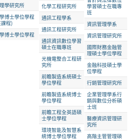
理學研究所
化學工程研究所
學習碩士在職專
班
學博士學位學程
通訊工程學系
班課程)
資訊管理學系
通訊工程研究所
學博士學位學程
資訊管理研究所
通訊資訊數位學習
碩士在職專班
國際財務金融管
理碩士學位學程
光機電整合工程研
究所
金融科技碩士學
位學程
前瞻製造系統碩士
學位學程
行銷管理研究所
前瞻製造系統博士
企業管理學系行
學位學程
銷與數位分析碩
士班
前瞻工程全英語碩
士學位學程
醫療資訊管理研
究所
環境智能及智慧系
統博士學位學程
高階主管管理碩