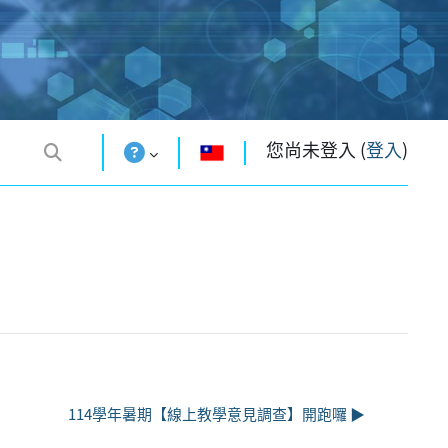
您尚未登入 (
登入
)
補
114學年暑期【線上教學意見調查】開跑囉 ▶︎