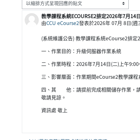
顯示模式
教學課程系統ECOURSE2排定2026年7月14日
Number of replies: 0
由
CCU eCourse2
發表於
2026年 07月 8日(週三
(系統維護公告) 教學課程系統eCourse2排定2
一、作業目的：升級伺服器作業系統
二、作業時程：2026年7月14日(二)上午9:00
三、影響層面：作業期間eCourse2教學課
四、其 他：請提前完成相關儲存作業，請
敬請見諒。
資訊處 敬上