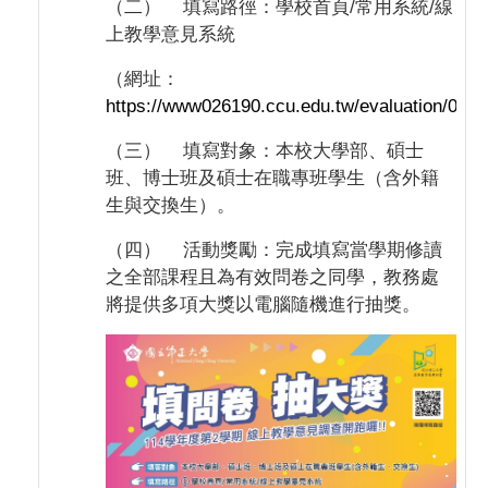
（二）
填寫路徑：學校首頁
/
常用系統
/
線
上教學意見系統
（網址：
https://www026190.ccu.edu.tw/evaluation/001.
（三）
填寫對象：本校大學部、碩士
班、博士班及碩士在職專班學生（含外籍
生與交換生）。
（四）
活動獎勵：完成填寫當學期修讀
之全部課程且為有效問卷之同學，教務處
將提供多項大獎以電腦隨機進行抽獎。