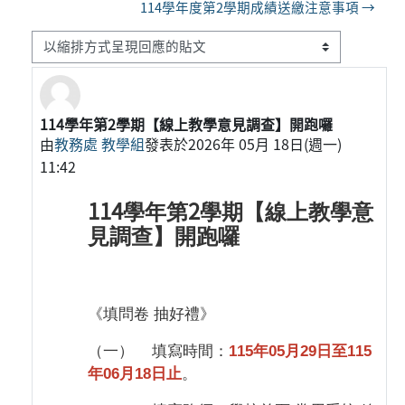
114學年度第2學期成績送繳注意事項 →
顯示模式
114學年第2學期【線上教學意見調查】開跑囉
Number of replies: 0
由
教務處 教學組
發表於
2026年 05月 18日(週一)
11:42
114
2
學年第
學期【線上教學意
見調查】開跑囉
《填問卷 抽好禮》
（一）
填寫時間：
115
年
05
月
29
日至
115
年
06
月
18
日止
。