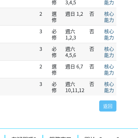
修
3,4,5
能力
2
選
週日 1,2
否
核心
修
能力
3
必
週六
否
核心
修
1,2,3
能力
3
必
週六
否
核心
修
4,5,6
能力
2
選
週日 6,7
否
核心
修
能力
3
必
週六
否
核心
修
10,11,12
能力
返回
區塊
跳過有疑問嗎?區塊
跳過服務窗口區塊
跳過關於eCourse2區塊