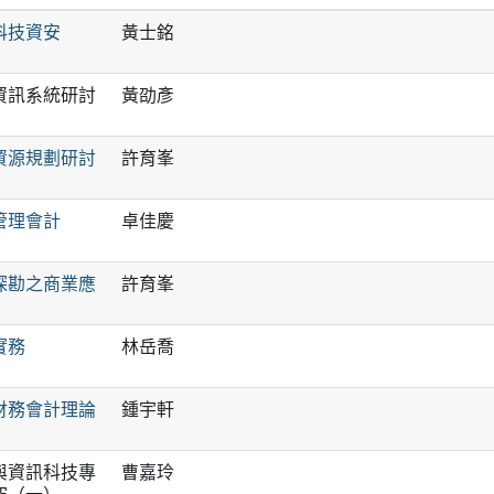
科技資安
黃士銘
資訊系統研討
黃劭彥
資源規劃研討
許育峯
管理會計
卓佳慶
探勘之商業應
許育峯
實務
林岳喬
財務會計理論
鍾宇軒
與資訊科技專
曹嘉玲
究（一）