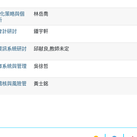
e化策略與個
林岳喬
析
會計研討
鍾宇軒
資訊系統研討
邱献良,教師未定
庫系統與管理
吳徐哲
稽核與風險管
黃士銘