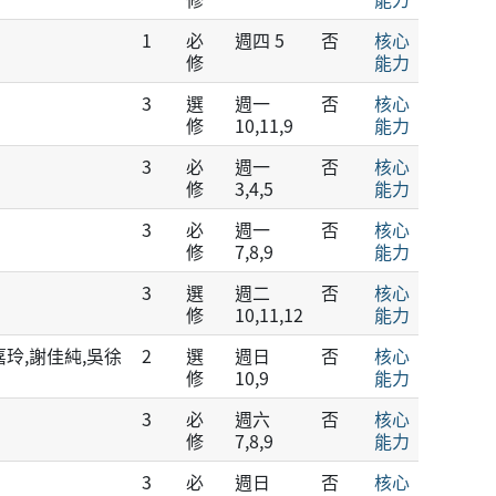
1
必
週四 5
否
核心
修
能力
3
選
週一
否
核心
修
10,11,9
能力
3
必
週一
否
核心
修
3,4,5
能力
3
必
週一
否
核心
修
7,8,9
能力
3
選
週二
否
核心
修
10,11,12
能力
嘉玲,謝佳純,吳徐
2
選
週日
否
核心
修
10,9
能力
3
必
週六
否
核心
修
7,8,9
能力
3
必
週日
否
核心