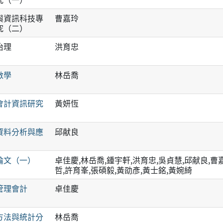
與資訊科技專
曹嘉玲
究（二）
治理
洪育忠
數學
林岳喬
會計資訊研究
黃妍恆
資料分析與應
邱献良
論文（一）
卓佳慶,林岳喬,鍾宇軒,洪育忠,吳貞慧,邱献良,曹
哲,許育峯,張碩毅,黃劭彥,黃士銘,黃婉綺
管理會計
卓佳慶
方法與統計分
林岳喬