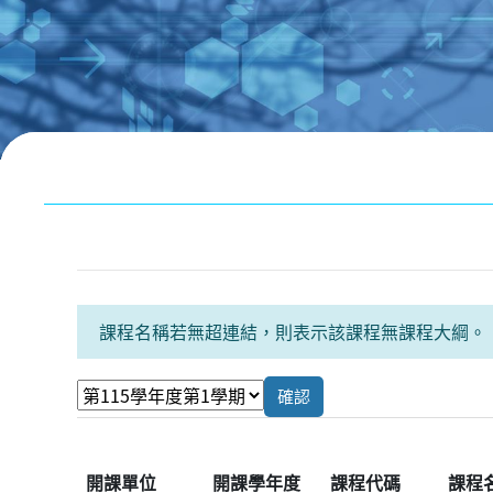
跳至主內容
區塊
課程名稱若無超連結，則表示該課程無課程大綱。
開課單位
開課學年度
課程代碼
課程