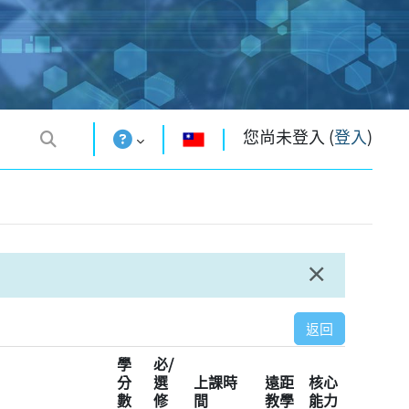
您尚未登入 (
登入
)
補
×
取消此通
返回
學
必/
分
選
上課時
遠距
核心
數
修
間
教學
能力