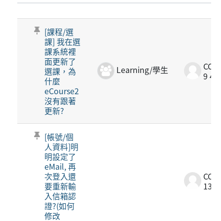
狀態
List of discussions. Showing 12 of 12
[課程/選
課] 我在選
課系統裡
面更新了
CCU 
Learning/學生
選課，為
9 4月
什麼
eCourse2
沒有跟著
更新?
[帳號/個
人資料]明
明設定了
eMail, 再
次登入還
CCU 
要重新輸
13 3
入信箱認
證?(如何
修改