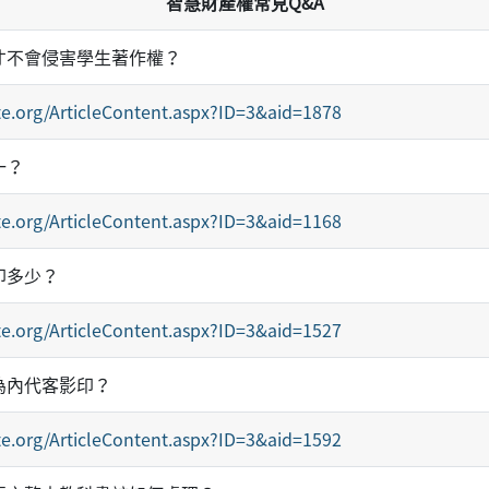
智慧財產權常見Q&A
才不會侵害學生著作權？
e.org/ArticleContent.aspx?ID=3&aid=1878
一？
e.org/ArticleContent.aspx?ID=3&aid=1168
印多少？
e.org/ArticleContent.aspx?ID=3&aid=1527
為內代客影印？
e.org/ArticleContent.aspx?ID=3&aid=1592