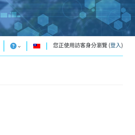
您正使用訪客身分瀏覽 (
登入
)
補