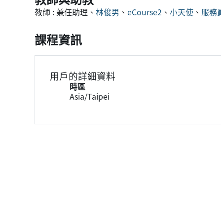
教師 : 兼任助理、
林俊男
、
eCourse2
、
小天使
、
服務
課程資訊
用戶的詳細資料
時區
Asia/Taipei
區塊