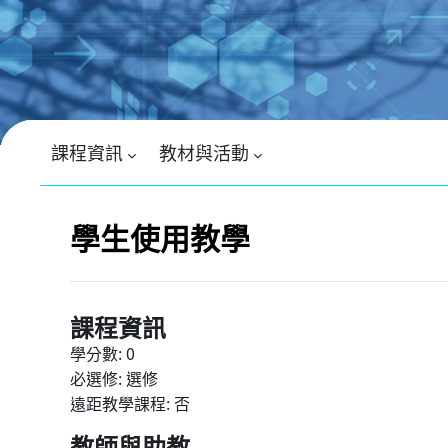
跳至主內容
課程資訊
教材與活動
區塊
學生使用教學
課程資訊
學分數
:
0
必選修
:
選修
遠距教學課程
:
否
教師與助教