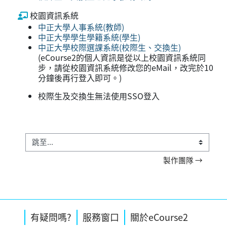
校園資訊系統
中正大學人事系統(教師)
中正大學學生學籍系統(學生)
中正大學校際選課系統(校際生、交換生)
(eCourse2的個人資訊是從以上校園資訊系統同
步，請從校園資訊系統修改您的eMail，改完於10
分鐘後再行登入即可。)
校際生及交換生無法使用SSO登入
跳至...
製作團隊 →
補充內容區塊
區塊
區塊
跳過有疑問嗎?區塊
跳過服務窗口區塊
跳過關於eCourse2區塊
有疑問嗎?
服務窗口
關於eCourse2