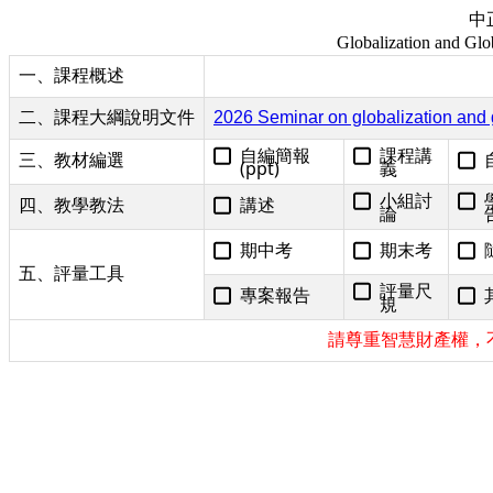
中
Globalization and Gl
一、課程概述
二、課程大綱說明文件
2026 Seminar on globalization and
自編簡報
課程講
三、教材編選
(ppt)
義
小組討
講述
四、教學教法
論
期中考
期末考
五、評量工具
評量尺
專案報告
規
請尊重智慧財產權，